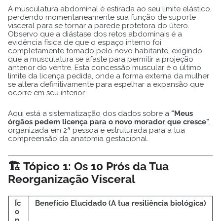
A musculatura abdominal é estirada ao seu limite elástico,
perdendo momentaneamente sua função de suporte
visceral para se tornar a parede protetora do útero.
Observo que a diástase dos retos abdominais é a
evidência física de que o espaço interno foi
completamente tomado pelo novo habitante, exigindo
que a musculatura se afaste para permitir a projeção
anterior do ventre. Esta concessão muscular é o último
limite da licença pedida, onde a forma externa da mulher
se altera definitivamente para espelhar a expansão que
ocorre em seu interior.
Aqui está a sistematização dos dados sobre a
"Meus
órgãos pedem licença para o novo morador que cresce"
,
organizada em 2ª pessoa e estruturada para a tua
compreensão da anatomia gestacional.
🏗️ Tópico 1: Os 10 Prós da Tua
Reorganização Visceral
Íc
Benefício Elucidado (A tua resiliência biológica)
o
n