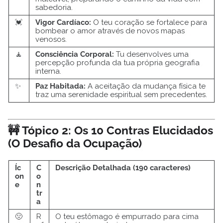
sabedoria.
💓
Vigor Cardíaco:
O teu coração se fortalece para
bombear o amor através de novos mapas
venosos.
🧘
Consciência Corporal:
Tu desenvolves uma
percepção profunda da tua própria geografia
interna.
✨
Paz Habitada:
A aceitação da mudança física te
traz uma serenidade espiritual sem precedentes.
🚧 Tópico 2: Os 10 Contras Elucidados
(O Desafio da Ocupação)
Íc
C
Descrição Detalhada (190 caracteres)
on
o
e
n
tr
a
🤢
R
O teu estômago é empurrado para cima