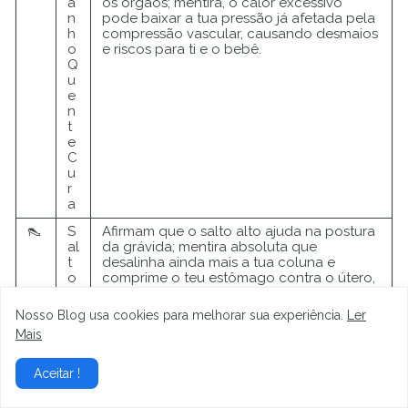
a
os órgãos; mentira, o calor excessivo
n
pode baixar a tua pressão já afetada pela
h
compressão vascular, causando desmaios
o
e riscos para ti e o bebê.
Q
u
e
n
t
e
C
u
r
a
👠
S
Afirmam que o salto alto ajuda na postura
al
da grávida; mentira absoluta que
t
desalinha ainda mais a tua coluna e
o
comprime o teu estômago contra o útero,
aj
piorando a tua azia e dor lombar.
u
Nosso Blog usa cookies para melhorar sua experiência.
Ler
d
Mais
a
a
D
Aceitar !
o
r