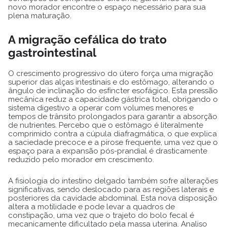
novo morador encontre o espaço necessário para sua
plena maturação.
A migração cefálica do trato
gastrointestinal
O crescimento progressivo do útero força uma migração
superior das alças intestinais e do estômago, alterando o
ângulo de inclinação do esfíncter esofágico. Esta pressão
mecânica reduz a capacidade gástrica total, obrigando o
sistema digestivo a operar com volumes menores e
tempos de trânsito prolongados para garantir a absorção
de nutrientes. Percebo que o estômago é literalmente
comprimido contra a cúpula diafragmática, o que explica
a saciedade precoce e a pirose frequente, uma vez que o
espaço para a expansão pós-prandial é drasticamente
reduzido pelo morador em crescimento.
A fisiologia do intestino delgado também sofre alterações
significativas, sendo deslocado para as regiões laterais e
posteriores da cavidade abdominal. Esta nova disposição
altera a motilidade e pode levar a quadros de
constipação, uma vez que o trajeto do bolo fecal é
mecanicamente dificultado pela massa uterina. Analiso