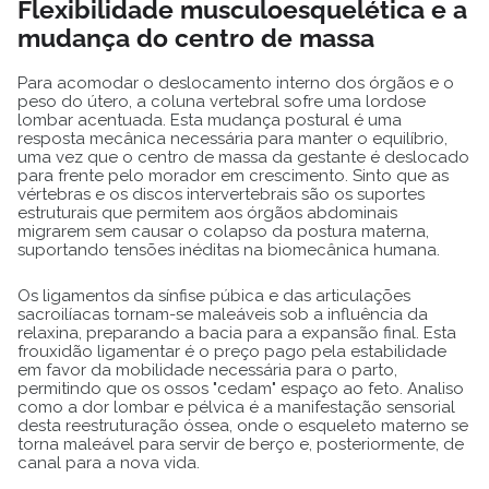
Flexibilidade musculoesquelética e a
mudança do centro de massa
Para acomodar o deslocamento interno dos órgãos e o
peso do útero, a coluna vertebral sofre uma lordose
lombar acentuada. Esta mudança postural é uma
resposta mecânica necessária para manter o equilíbrio,
uma vez que o centro de massa da gestante é deslocado
para frente pelo morador em crescimento. Sinto que as
vértebras e os discos intervertebrais são os suportes
estruturais que permitem aos órgãos abdominais
migrarem sem causar o colapso da postura materna,
suportando tensões inéditas na biomecânica humana.
Os ligamentos da sínfise púbica e das articulações
sacroilíacas tornam-se maleáveis sob a influência da
relaxina, preparando a bacia para a expansão final. Esta
frouxidão ligamentar é o preço pago pela estabilidade
em favor da mobilidade necessária para o parto,
permitindo que os ossos "cedam" espaço ao feto. Analiso
como a dor lombar e pélvica é a manifestação sensorial
desta reestruturação óssea, onde o esqueleto materno se
torna maleável para servir de berço e, posteriormente, de
canal para a nova vida.