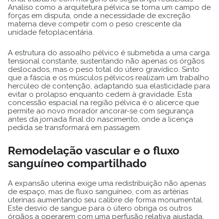
Analiso como a arquitetura pélvica se torna um campo de
forças em disputa, onde a necessidade de excreção
materna deve competir com o peso crescente da
unidade fetoplacentária.
A estrutura do assoalho pélvico é submetida a uma carga
tensional constante, sustentando não apenas os órgãos
deslocados, mas o peso total do útero gravídico. Sinto
que a fáscia e os músculos pélvicos realizam um trabalho
hercúleo de contenção, adaptando sua elasticidade para
evitar o prolapso enquanto cedem à gravidade. Esta
concessão espacial na região pélvica é o alicerce que
permite ao novo morador ancorar-se com segurança
antes da jornada final do nascimento, onde a licença
pedida se transformará em passagem.
Remodelação vascular e o fluxo
sanguíneo compartilhado
A expansão uterina exige uma redistribuição não apenas
de espaço, mas de fluxo sanguíneo, com as artérias
uterinas aumentando seu calibre de forma monumental.
Este desvio de sangue para o útero obriga os outros
órgãos a operarem com uma perfusão relativa ajustada,