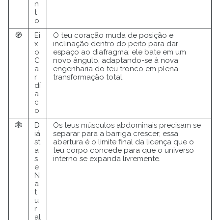
n
t
o
🧭
Ei
O teu coração muda de posição e
x
inclinação dentro do peito para dar
o
espaço ao diafragma; ele bate em um
C
novo ângulo, adaptando-se à nova
a
engenharia do teu tronco em plena
r
transformação total.
dí
a
c
o
🕸️
D
Os teus músculos abdominais precisam se
iá
separar para a barriga crescer; essa
st
abertura é o limite final da licença que o
a
teu corpo concede para que o universo
s
interno se expanda livremente.
e
N
a
t
u
r
al