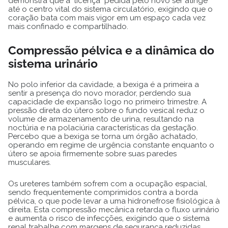
demonstra que a "licença" pedida pelo novo ser atinge
até o centro vital do sistema circulatório, exigindo que o
coração bata com mais vigor em um espaço cada vez
mais confinado e compartilhado.
Compressão pélvica e a dinâmica do
sistema urinário
No polo inferior da cavidade, a bexiga é a primeira a
sentir a presença do novo morador, perdendo sua
capacidade de expansão logo no primeiro trimestre. A
pressão direta do útero sobre o fundo vesical reduz o
volume de armazenamento de urina, resultando na
noctúria e na polaciúria características da gestação.
Percebo que a bexiga se torna um órgão achatado,
operando em regime de urgência constante enquanto o
útero se apoia firmemente sobre suas paredes
musculares.
Os ureteres também sofrem com a ocupação espacial,
sendo frequentemente comprimidos contra a borda
pélvica, o que pode levar a uma hidronefrose fisiológica à
direita. Esta compressão mecânica retarda o fluxo urinário
e aumenta o risco de infecções, exigindo que o sistema
renal trabalhe com margens de segurança reduzidas.