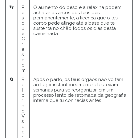
👣
P
O aumento do peso e a relaxina podem
é
achatar os arcos dos teus pés
s
permanentemente; a licença que o teu
q
corpo pede atinge até a base que te
u
sustenta no chão todos os dias desta
e
caminhada.
C
r
e
s
c
e
m
🔄
R
Após o parto, os teus órgãos não voltam
e
ao lugar instantaneamente; eles levam
t
semanas para se reorganizar, em um
o
processo lento de retomada da geografia
r
interna que tu conhecias antes.
n
o
Vi
s
c
e
r