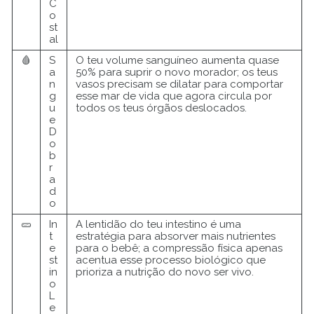
C
o
st
al
🩸
S
O teu volume sanguíneo aumenta quase
a
50% para suprir o novo morador; os teus
n
vasos precisam se dilatar para comportar
g
esse mar de vida que agora circula por
u
todos os teus órgãos deslocados.
e
D
o
b
r
a
d
o
🥒
In
A lentidão do teu intestino é uma
t
estratégia para absorver mais nutrientes
e
para o bebê; a compressão física apenas
st
acentua esse processo biológico que
in
prioriza a nutrição do novo ser vivo.
o
L
e