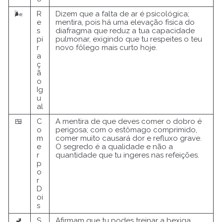
🌬️
R
Dizem que a falta de ar é psicológica;
e
mentira, pois há uma elevação física do
s
diafragma que reduz a tua capacidade
pi
pulmonar, exigindo que tu respeites o teu
r
novo fôlego mais curto hoje.
a
ç
ã
o
Ig
u
al
🍱
C
A mentira de que deves comer o dobro é
o
perigosa; com o estômago comprimido,
m
comer muito causará dor e refluxo grave.
e
O segredo é a qualidade e não a
r
quantidade que tu ingeres nas refeições.
p
o
r
D
oi
s
🚽
S
Afirmam que tu podes treinar a bexiga