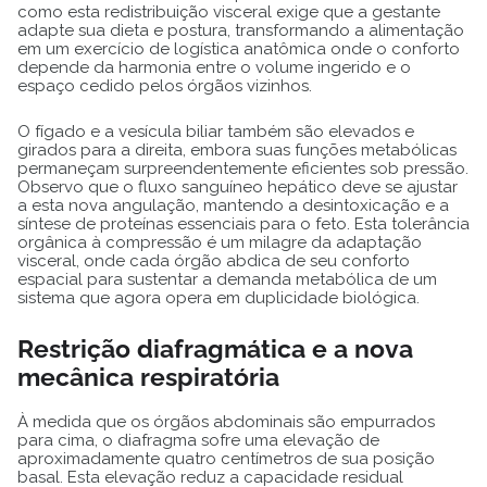
como esta redistribuição visceral exige que a gestante
adapte sua dieta e postura, transformando a alimentação
em um exercício de logística anatômica onde o conforto
depende da harmonia entre o volume ingerido e o
espaço cedido pelos órgãos vizinhos.
O fígado e a vesícula biliar também são elevados e
girados para a direita, embora suas funções metabólicas
permaneçam surpreendentemente eficientes sob pressão.
Observo que o fluxo sanguíneo hepático deve se ajustar
a esta nova angulação, mantendo a desintoxicação e a
síntese de proteínas essenciais para o feto. Esta tolerância
orgânica à compressão é um milagre da adaptação
visceral, onde cada órgão abdica de seu conforto
espacial para sustentar a demanda metabólica de um
sistema que agora opera em duplicidade biológica.
Restrição diafragmática e a nova
mecânica respiratória
À medida que os órgãos abdominais são empurrados
para cima, o diafragma sofre uma elevação de
aproximadamente quatro centímetros de sua posição
basal. Esta elevação reduz a capacidade residual