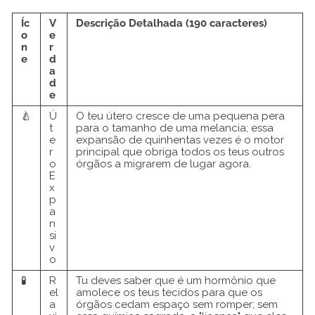
Íc
V
Descrição Detalhada (190 caracteres)
o
e
n
r
e
d
a
d
e
🍐
Ú
O teu útero cresce de uma pequena pera
t
para o tamanho de uma melancia; essa
e
expansão de quinhentas vezes é o motor
r
principal que obriga todos os teus outros
o
órgãos a migrarem de lugar agora.
E
x
p
a
n
si
v
o
🧪
R
Tu deves saber que é um hormônio que
el
amolece os teus tecidos para que os
a
órgãos cedam espaço sem romper; sem