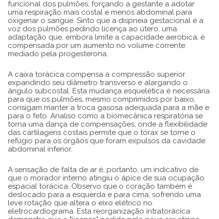
funcional dos pulmões, forçando a gestante a adotar
uma respiração mais costal e menos abdominal para
oxigenar o sangue. Sinto que a dispneia gestacional é a
voz dos pulmões pedindo licença ao útero, uma
adaptação que, embora limite a capacidade aeróbica, é
compensada por um aumento no volume corrente
mediado pela progesterona.
A caixa torácica compensa a compressão superior
expandindo seu diâmetro transverso e alargando o
ângulo subcostal. Esta mudança esquelética é necessária
para que os pulmões, mesmo comprimidos por baixo,
consigam manter a troca gasosa adequada para a mãe e
para o feto. Analiso como a biomecânica respiratória se
torna uma dança de compensações, onde a flexibilidade
das cartilagens costais permite que o tórax se torne o
refúgio para os órgãos que foram expulsos da cavidade
abdominal inferior.
A sensação de falta de ar é, portanto, um indicativo de
que o morador interno atingiu o ápice de sua ocupação
espacial torácica. Observo que o coração também é
deslocado para a esquerda e para cima, sofrendo uma
leve rotação que altera o eixo elétrico no
eletrocardiograma. Esta reorganização intratorácica