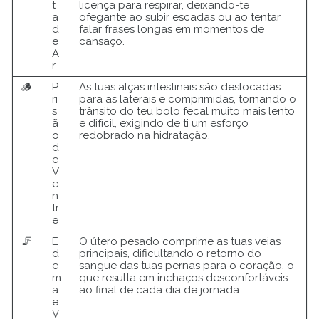
t
licença para respirar, deixando-te
a
ofegante ao subir escadas ou ao tentar
d
falar frases longas em momentos de
e
cansaço.
A
r
🪵
P
As tuas alças intestinais são deslocadas
ri
para as laterais e comprimidas, tornando o
s
trânsito do teu bolo fecal muito mais lento
ã
e difícil, exigindo de ti um esforço
o
redobrado na hidratação.
d
e
V
e
n
tr
e
🦵
E
O útero pesado comprime as tuas veias
d
principais, dificultando o retorno do
e
sangue das tuas pernas para o coração, o
m
que resulta em inchaços desconfortáveis
a
ao final de cada dia de jornada.
e
V