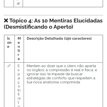
al
❌ Tópico 4: As 10 Mentiras Elucidadas
(Desmistificando o Aperto)
Íc
M
Descrição Detalhada (190 caracteres)
on
e
e
n
ti
r
a
📏
E
Mentem ao dizer que o útero não aperta
s
os órgãos; a compressão é real e física, e
p
ignorar isso te impede de buscar
a
estratégias de conforto que respeitem a
ç
tua nova anatomia comprimida.
o
In
fi
ni
t
o