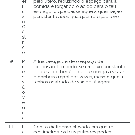
ef
pelo útero, reduzindo o espaço para a
l
comida e forçando o ácido para o teu
u
esôfago, o que causa aquela queimação
x
persistente após qualquer refeição leve.
o
G
á
st
ri
c
o
🚽
P
A tua bexiga perde o espaço de
r
expansão, tornando-se um alvo constante
e
do peso do bebê, o que te obriga a visitar
s
o banheiro repetidas vezes, mesmo que tu
s
tenhas acabado de sair de lá agora.
ã
o
V
e
si
c
al
😮‍💨
F
Com o diafragma elevado em quatro
al
centímetros, os teus pulmões pedem