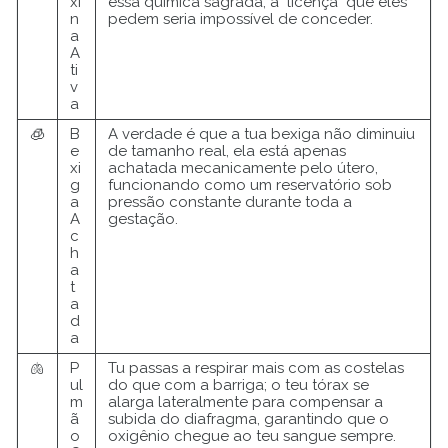
xi
essa química sagrada, a "licença" que eles
n
pedem seria impossível de conceder.
a
A
ti
v
a
🧊
B
A verdade é que a tua bexiga não diminuiu
e
de tamanho real, ela está apenas
xi
achatada mecanicamente pelo útero,
g
funcionando como um reservatório sob
a
pressão constante durante toda a
A
gestação.
c
h
a
t
a
d
a
🫁
P
Tu passas a respirar mais com as costelas
ul
do que com a barriga; o teu tórax se
m
alarga lateralmente para compensar a
ã
subida do diafragma, garantindo que o
o
oxigênio chegue ao teu sangue sempre.