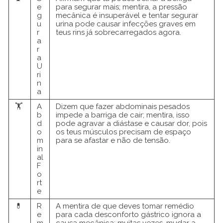
e
para segurar mais; mentira, a pressão
g
mecânica é insuperável e tentar segurar
u
urina pode causar infecções graves em
r
teus rins já sobrecarregados agora.
a
r
a
U
ri
n
a
🏋️
A
Dizem que fazer abdominais pesados
b
impede a barriga de cair; mentira, isso
d
pode agravar a diástase e causar dor, pois
o
os teus músculos precisam de espaço
m
para se afastar e não de tensão.
in
al
F
o
rt
e
💊
R
A mentira de que deves tomar remédio
e
para cada desconforto gástrico ignora a
m
causa mecânica; muitas vezes, mudar a