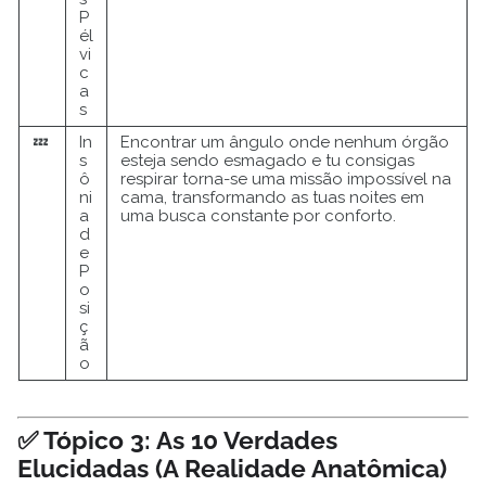
P
él
vi
c
a
s
💤
In
Encontrar um ângulo onde nenhum órgão
s
esteja sendo esmagado e tu consigas
ô
respirar torna-se uma missão impossível na
ni
cama, transformando as tuas noites em
a
uma busca constante por conforto.
d
e
P
o
si
ç
ã
o
✅ Tópico 3: As 10 Verdades
Elucidadas (A Realidade Anatômica)