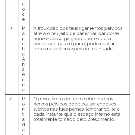
c
o
c
e
🚶
M
A frouxidão dos teus ligamentos pélvicos
a
altera o teu jeito de caminhar, dando-te
r
aquele passo gingado que, embora
c
necessário para o parto, pode causar
h
dores nas articulações do teu quadril.
a
A
n
s
e
ri
n
a
⚡
P
O peso direto do útero sobre os teus
o
nervos pélvicos pode causar choques
n
súbitos nas tuas pernas, lembrando-te a
t
cada instante que o espaço interno está
a
totalmente tomado pelo crescimento.
d
a
s