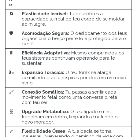
e
🔄
Plasticidade Incrível:
Tu descobres a
capacidade surreal do teu corpo de se moldar
ao milagre.
🛡️
Acomodação Segura:
O deslocamento dos teus
órgãos cria o berço perfeito e protegido para o
bebê.
🔋
Eficiência Adaptativa:
Mesmo comprimidos, os
teus sistemas continuam operando para te
sustentar.
🌬️
Expansão Torácica:
O teu tórax se alarga,
permitindo que tu respires por dois em um novo
ritmo.
🔗
Conexão Somática:
Tu passas a sentir cada
movimento fetal como uma conversa direta
com teu ser.
🧬
Upgrade Metabólico:
O teu fígado e rins
trabalham em dobro, limpando e nutrindo o
novo morador.
🦴
Flexibilidade Óssea:
A tua bacia se torna
maleável, preparando o caminho da vida com