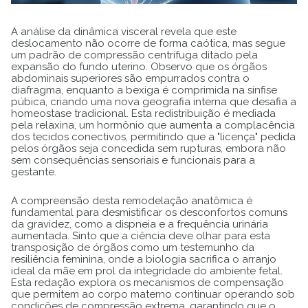
A análise da dinâmica visceral revela que este
deslocamento não ocorre de forma caótica, mas segue
um padrão de compressão centrífuga ditado pela
expansão do fundo uterino. Observo que os órgãos
abdominais superiores são empurrados contra o
diafragma, enquanto a bexiga é comprimida na sínfise
púbica, criando uma nova geografia interna que desafia a
homeostase tradicional. Esta redistribuição é mediada
pela relaxina, um hormônio que aumenta a complacência
dos tecidos conectivos, permitindo que a "licença" pedida
pelos órgãos seja concedida sem rupturas, embora não
sem consequências sensoriais e funcionais para a
gestante.
A compreensão desta remodelação anatômica é
fundamental para desmistificar os desconfortos comuns
da gravidez, como a dispneia e a frequência urinária
aumentada. Sinto que a ciência deve olhar para esta
transposição de órgãos como um testemunho da
resiliência feminina, onde a biologia sacrifica o arranjo
ideal da mãe em prol da integridade do ambiente fetal.
Esta redação explora os mecanismos de compensação
que permitem ao corpo materno continuar operando sob
condições de compressão extrema, garantindo que o