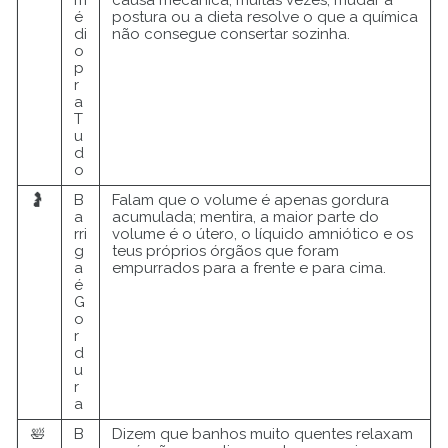
é
postura ou a dieta resolve o que a química
di
não consegue consertar sozinha.
o
p
r
a
T
u
d
o
🤰
B
Falam que o volume é apenas gordura
a
acumulada; mentira, a maior parte do
rri
volume é o útero, o líquido amniótico e os
g
teus próprios órgãos que foram
a
empurrados para a frente e para cima.
é
G
o
r
d
u
r
a
🛀
B
Dizem que banhos muito quentes relaxam