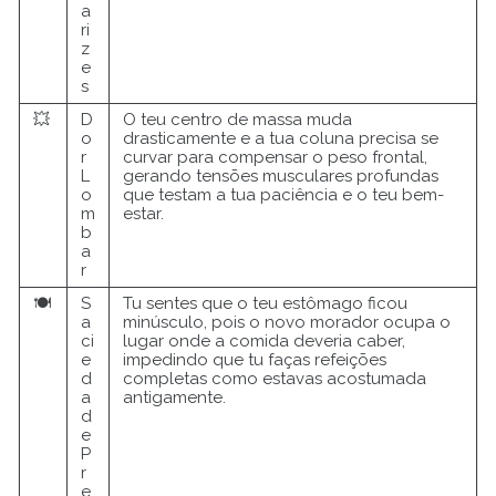
a
ri
z
e
s
💥
D
O teu centro de massa muda
o
drasticamente e a tua coluna precisa se
r
curvar para compensar o peso frontal,
L
gerando tensões musculares profundas
o
que testam a tua paciência e o teu bem-
m
estar.
b
a
r
🍽️
S
Tu sentes que o teu estômago ficou
a
minúsculo, pois o novo morador ocupa o
ci
lugar onde a comida deveria caber,
e
impedindo que tu faças refeições
d
completas como estavas acostumada
a
antigamente.
d
e
P
r
e