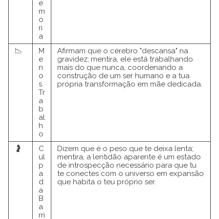
e
m
ó
ri
a
📉
M
Afirmam que o cérebro "descansa" na
e
gravidez; mentira, ele está trabalhando
n
mais do que nunca, coordenando a
o
construção de um ser humano e a tua
s
própria transformação em mãe dedicada.
Tr
a
b
al
h
o
🤰
C
Dizem que é o peso que te deixa lenta;
ul
mentira, a lentidão aparente é um estado
p
de introspecção necessário para que tu
a
te conectes com o universo em expansão
d
que habita o teu próprio ser.
a
B
a
rri