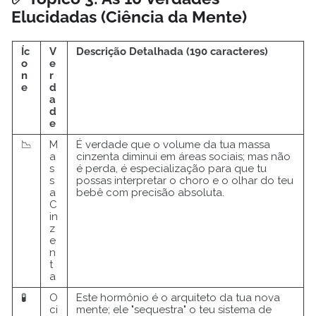
Elucidadas (Ciência da Mente)
Íc
V
Descrição Detalhada (190 caracteres)
o
e
n
r
e
d
a
d
e
📉
M
É verdade que o volume da tua massa
a
cinzenta diminui em áreas sociais; mas não
s
é perda, é especialização para que tu
s
possas interpretar o choro e o olhar do teu
a
bebê com precisão absoluta.
C
in
z
e
n
t
a
🧪
O
Este hormônio é o arquiteto da tua nova
ci
mente; ele "sequestra" o teu sistema de