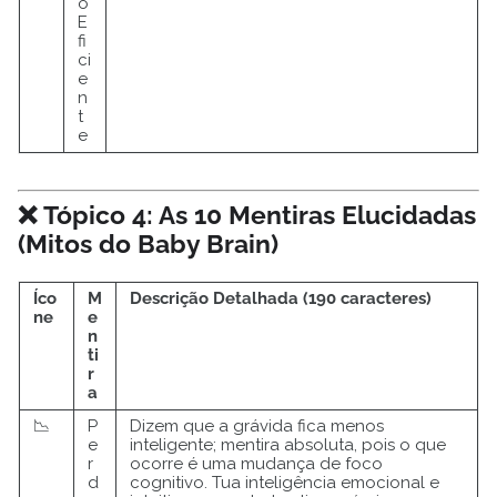
o
E
fi
ci
e
n
t
e
❌ Tópico 4: As 10 Mentiras Elucidadas
(Mitos do Baby Brain)
Íco
M
Descrição Detalhada (190 caracteres)
ne
e
n
ti
r
a
📉
P
Dizem que a grávida fica menos
e
inteligente; mentira absoluta, pois o que
r
ocorre é uma mudança de foco
d
cognitivo. Tua inteligência emocional e