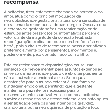
recompensa
A ocitocina, frequentemente chamada de hormônio do
amor, atua como o principal modulador da
neuroplasticidade gestacional, alterando a sensibilidade
do sistema de recompensa dopaminérgico. Observo que
o cérebro da gestante sofre uma reorientação onde
estímulos antes prazerosos ou informativos perdem o
valor diante da magnitude da conexão fetal. Esta
reconfiguração explica por que o cérebro foca "só no
bebê", pois o circuito de recompensa passa a ser ativado
preferencialmente por pensamentos, movimentos e,
posteriormente, pelo contato físico com o filho.
Este redirecionamento dopaminérgico causa uma
sensação de "névoa mental" para assuntos externos ao
universo da maternidade, pois o cérebro simplesmente
não atribui valor atencional a eles. Sinto que a
desatenção para o mundo exterior é uma forma de
blindagem emocional, permitindo que a gestante
mantenha a paz interior necessária para o
desenvolvimento saudável. Analiso como a ocitocina
suaviza as respostas ao estresse externo, enquanto aguça
a sensibilidade para os sinais internos da gravidez,
criando uma bolha neuroquímica de proteção e foco.