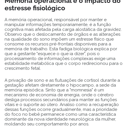
Memória operacional e o impacto do
estresse fisiológico
A memória operacional, responsável por manter e
manipular informações temporariamente, é a função
cognitiva mais afetada pela carga alostática da gravidez.
Observo que o deslocamento de órgãos e as alterações
na qualidade do sono impõem um estresse físico que
consome os recursos pré-frontais disponíveis para a
memória de trabalho. Esta fadiga biológica explica por
que a gestante "esquece o que ia dizer", pois o
processamento de informações complexas exige uma
estabilidade metabólica que o corpo redirecionou para o
crescimento fetal.
A privação de sono e as flutuações de cortisol durante a
gestação afetam diretamente o hipocampo, a sede da
memória episódica. Sinto que a "momnesia" é um
mecanismo de economia de energia, onde o cérebro
desliga processos secundários para manter as funções
vitais e o suporte ao útero. Analiso como a recuperação
dessas funções ocorre gradualmente, mas a prioridade
do foco no bebê permanece como uma característica
dominante da nova identidade neurológica da mulher,
moldando seu comportamento por anos.