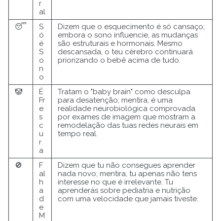
r
al
😴
S
Dizem que o esquecimento é só cansaço;
ó
embora o sono influencie, as mudanças
é
são estruturais e hormonais. Mesmo
S
descansada, o teu cérebro continuará
o
priorizando o bebê acima de tudo.
n
o
🤡
É
Tratam o "baby brain" como desculpa
Fr
para desatenção; mentira, é uma
e
realidade neurobiológica comprovada
s
por exames de imagem que mostram a
c
remodelação das tuas redes neurais em
u
tempo real.
r
a
🚫
F
Dizem que tu não consegues aprender
al
nada novo; mentira, tu apenas não tens
h
interesse no que é irrelevante. Tu
a
aprenderás sobre pediatria e nutrição
d
com uma velocidade que jamais tiveste.
e
M