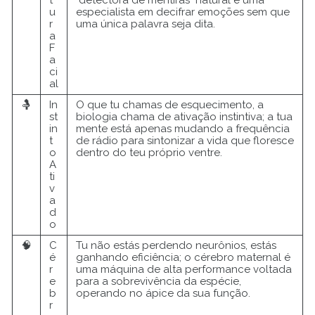
t
"detectora de mentiras" natural e uma
u
especialista em decifrar emoções sem que
r
uma única palavra seja dita.
a
F
a
ci
al
🤱
In
O que tu chamas de esquecimento, a
st
biologia chama de ativação instintiva; a tua
in
mente está apenas mudando a frequência
t
de rádio para sintonizar a vida que floresce
o
dentro do teu próprio ventre.
A
ti
v
a
d
o
🧠
C
Tu não estás perdendo neurônios, estás
é
ganhando eficiência; o cérebro maternal é
r
uma máquina de alta performance voltada
e
para a sobrevivência da espécie,
b
operando no ápice da sua função.
r