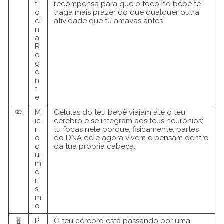
t
recompensa para que o foco no bebê te
o
traga mais prazer do que qualquer outra
ci
atividade que tu amavas antes.
n
a
R
e
g
e
n
t
e
🦠
M
Células do teu bebê viajam até o teu
ic
cérebro e se integram aos teus neurônios;
r
tu focas nele porque, fisicamente, partes
o
do DNA dele agora vivem e pensam dentro
q
da tua própria cabeça.
ui
m
e
ri
s
m
o
🧬
P
O teu cérebro está passando por uma