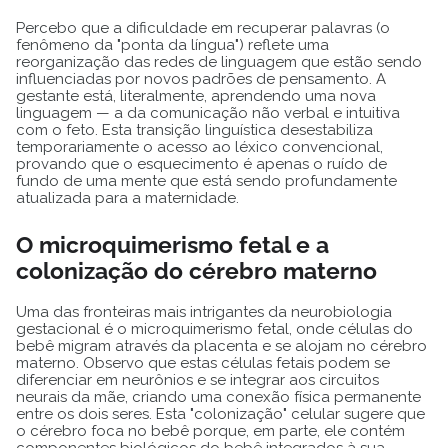
Percebo que a dificuldade em recuperar palavras (o
fenômeno da "ponta da língua") reflete uma
reorganização das redes de linguagem que estão sendo
influenciadas por novos padrões de pensamento. A
gestante está, literalmente, aprendendo uma nova
linguagem — a da comunicação não verbal e intuitiva
com o feto. Esta transição linguística desestabiliza
temporariamente o acesso ao léxico convencional,
provando que o esquecimento é apenas o ruído de
fundo de uma mente que está sendo profundamente
atualizada para a maternidade.
O microquimerismo fetal e a
colonização do cérebro materno
Uma das fronteiras mais intrigantes da neurobiologia
gestacional é o microquimerismo fetal, onde células do
bebê migram através da placenta e se alojam no cérebro
materno. Observo que estas células fetais podem se
diferenciar em neurônios e se integrar aos circuitos
neurais da mãe, criando uma conexão física permanente
entre os dois seres. Esta "colonização" celular sugere que
o cérebro foca no bebê porque, em parte, ele contém
componentes biológicos do bebê integrados à sua