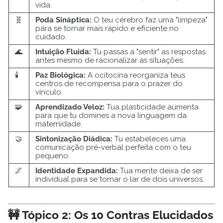
vida.
🧬
Poda Sináptica:
O teu cérebro faz uma "limpeza"
para se tornar mais rápido e eficiente no
cuidado.
🌊
Intuição Fluida:
Tu passas a "sentir" as respostas
antes mesmo de racionalizar as situações.
🕯️
Paz Biológica:
A ocitocina reorganiza teus
centros de recompensa para o prazer do
vínculo.
🧩
Aprendizado Veloz:
Tua plasticidade aumenta
para que tu domines a nova linguagem da
maternidade.
🤝
Sintonização Diádica:
Tu estabeleces uma
comunicação pré-verbal perfeita com o teu
pequeno.
🌌
Identidade Expandida:
Tua mente deixa de ser
individual para se tornar o lar de dois universos.
🚧 Tópico 2: Os 10 Contras Elucidados