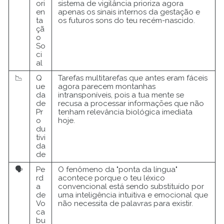
ori
sistema de vigilância prioriza agora
en
apenas os sinais internos da gestação e
ta
os futuros sons do teu recém-nascido.
çã
o
So
ci
al
📉
Q
Tarefas multitarefas que antes eram fáceis
ue
agora parecem montanhas
da
intransponíveis, pois a tua mente se
de
recusa a processar informações que não
Pr
tenham relevância biológica imediata
o
hoje.
du
tivi
da
de
🗣️
Pe
O fenômeno da "ponta da língua"
rd
acontece porque o teu léxico
a
convencional está sendo substituído por
de
uma inteligência intuitiva e emocional que
Vo
não necessita de palavras para existir.
ca
bu