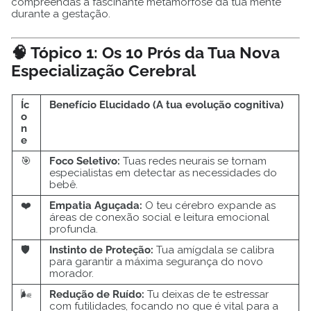
compreendas a fascinante metamorfose da tua mente
durante a gestação.
🧠 Tópico 1: Os 10 Prós da Tua Nova
Especialização Cerebral
Íc
Benefício Elucidado (A tua evolução cognitiva)
o
n
e
🎯
Foco Seletivo:
Tuas redes neurais se tornam
especialistas em detectar as necessidades do
bebê.
❤️
Empatia Aguçada:
O teu cérebro expande as
áreas de conexão social e leitura emocional
profunda.
🛡️
Instinto de Proteção:
Tua amígdala se calibra
para garantir a máxima segurança do novo
morador.
🌬️
Redução de Ruído:
Tu deixas de te estressar
com futilidades, focando no que é vital para a