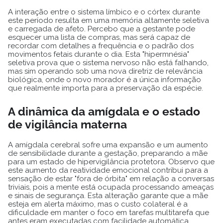
A interação entre o sistema límbico e o córtex durante
este período resulta em uma memória altamente seletiva
e carregada de afeto. Percebo que a gestante pode
esquecer uma lista de compras, mas será capaz de
recordar com detalhes a frequência e o padrão dos
movimentos fetais durante o dia. Esta "hipermnésia"
seletiva prova que o sistema nervoso não está falhando,
mas sim operando sob uma nova diretriz de relevância
biológica, onde o novo morador é a única informação
que realmente importa para a preservação da espécie.
A dinâmica da amígdala e o estado
de vigilância materna
A amígdala cerebral sofre uma expansão e um aumento
de sensibilidade durante a gestação, preparando a mãe
para um estado de hipervigilância protetora. Observo que
este aumento da reatividade emocional contribui para a
sensação de estar "fora de órbita" em relação a conversas
triviais, pois a mente está ocupada processando ameaças
e sinais de segurança. Esta alteração garante que a mãe
esteja em alerta máximo, mas o custo colateral é a
dificuldade em manter o foco em tarefas multitarefa que
antes eram executadas com facilidade automática.