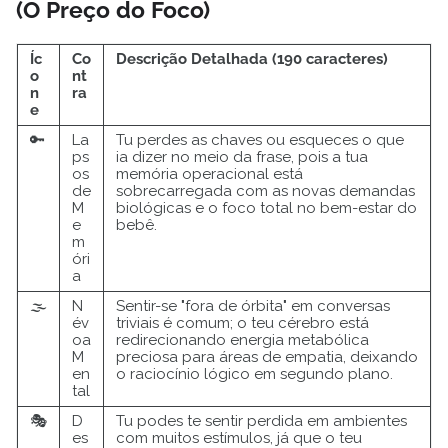
(O Preço do Foco)
Íc
Co
Descrição Detalhada (190 caracteres)
o
nt
n
ra
e
🔑
La
Tu perdes as chaves ou esqueces o que
ps
ia dizer no meio da frase, pois a tua
os
memória operacional está
de
sobrecarregada com as novas demandas
M
biológicas e o foco total no bem-estar do
e
bebê.
m
óri
a
🌫️
N
Sentir-se "fora de órbita" em conversas
év
triviais é comum; o teu cérebro está
oa
redirecionando energia metabólica
M
preciosa para áreas de empatia, deixando
en
o raciocínio lógico em segundo plano.
tal
🎭
D
Tu podes te sentir perdida em ambientes
es
com muitos estímulos, já que o teu