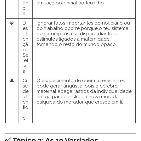
ân
ameaça potencial ao teu filho.
ci
a
🧩
D
Ignorar fatos importantes do noticiário ou
es
do trabalho ocorre porque o teu sistema
at
de recompensa só dispara diante de
en
estímulos ligados à maternidade,
çã
tornando o resto do mundo opaco.
o
Se
let
iv
a
👤
Cri
O esquecimento de quem tu eras antes
se
pode gerar angústia, pois o cérebro
de
maternal apaga rastros da individualidade
Id
antiga para construir a nova morada
en
psíquica do morador que cresce em ti.
tid
ad
e
✅ Tópico 3: As 10 Verdades