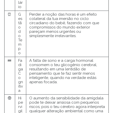
lár
io
⏰
G
Perder a noção das horas é um efeito
es
colateral da tua imersão no ciclo
tã
circadiano do bebê, fazendo com que
o
compromissos do mundo exterior
d
pareçam menos urgentes ou
o
simplesmente irrelevantes.
Te
m
p
o
💤
Fa
A falta de sono e a carga hormonal
di
consomem o teu glicogênio cerebral,
ga
resultando em uma lentidão de
C
pensamento que te faz sentir menos
o
inteligente, quando na verdade estás
gn
apenas focada.
itiv
a
😨
Hi
O aumento da sensibilidade da amígdala
pe
pode te deixar ansiosa com pequenos
rvi
riscos, pois o teu cérebro agora interpreta
gil
qualquer alteração ambiental como uma