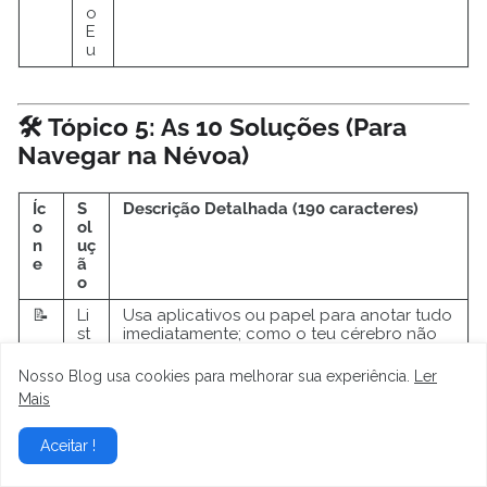
o
E
u
🛠️ Tópico 5: As 10 Soluções (Para
Navegar na Névoa)
Íc
S
Descrição Detalhada (190 caracteres)
o
ol
n
uç
e
ã
o
📝
Li
Usa aplicativos ou papel para anotar tudo
st
imediatamente; como o teu cérebro não
as
quer guardar o que é fútil, delega essa
Ex
função para o papel e libera espaço
Nosso Blog usa cookies para melhorar sua experiência.
Ler
te
mental para o teu novo morador.
Mais
rn
as
Aceitar !
🔔
Al
Programa lembretes para tarefas
ar
rotineiras; os alarmes funcionam como