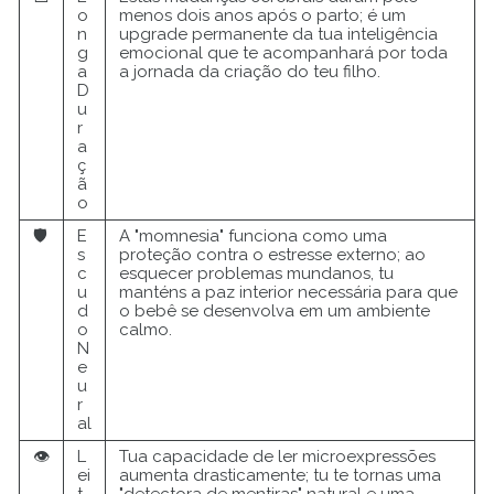
o
menos dois anos após o parto; é um
n
upgrade permanente da tua inteligência
g
emocional que te acompanhará por toda
a
a jornada da criação do teu filho.
D
u
r
a
ç
ã
o
🛡️
E
A "momnesia" funciona como uma
s
proteção contra o estresse externo; ao
c
esquecer problemas mundanos, tu
u
manténs a paz interior necessária para que
d
o bebê se desenvolva em um ambiente
o
calmo.
N
e
u
r
al
👁️
L
Tua capacidade de ler microexpressões
ei
aumenta drasticamente; tu te tornas uma