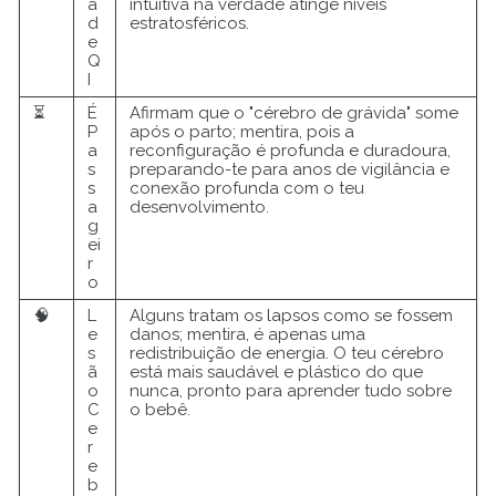
a
intuitiva na verdade atinge níveis
d
estratosféricos.
e
Q
I
⏳
É
Afirmam que o "cérebro de grávida" some
P
após o parto; mentira, pois a
a
reconfiguração é profunda e duradoura,
s
preparando-te para anos de vigilância e
s
conexão profunda com o teu
a
desenvolvimento.
g
ei
r
o
🧠
L
Alguns tratam os lapsos como se fossem
e
danos; mentira, é apenas uma
s
redistribuição de energia. O teu cérebro
ã
está mais saudável e plástico do que
o
nunca, pronto para aprender tudo sobre
C
o bebê.
e
r
e
b