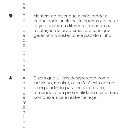
g
a
🗣️
P
Mentem ao dizer que a mãe perde a
e
capacidade analítica; tu apenas aplicas a
r
lógica de forma diferente, focando na
d
resolução de problemas práticos que
a
garantam o sustento e a paz do ninho.
d
e
L
ó
gi
c
a
👤
A
Dizem que tu vais desaparecer como
p
indivíduo; mentira, o teu "eu" está apenas
a
se expandindo para incluir o outro,
g
tornando a tua personalidade muito mais
a
complexa, rica e resiliente hoje.
m
e
n
t
o
d