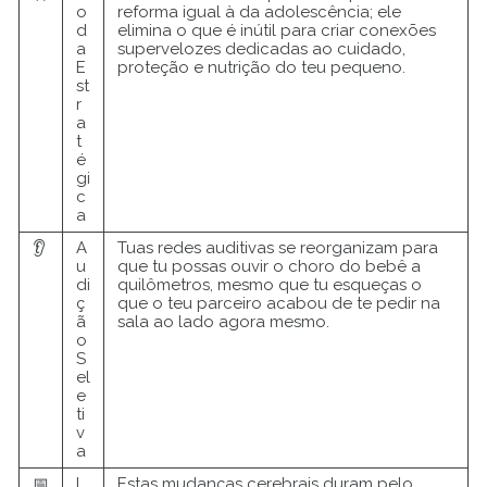
o
reforma igual à da adolescência; ele
d
elimina o que é inútil para criar conexões
a
supervelozes dedicadas ao cuidado,
E
proteção e nutrição do teu pequeno.
st
r
a
t
é
gi
c
a
👂
A
Tuas redes auditivas se reorganizam para
u
que tu possas ouvir o choro do bebê a
di
quilômetros, mesmo que tu esqueças o
ç
que o teu parceiro acabou de te pedir na
ã
sala ao lado agora mesmo.
o
S
el
e
ti
v
a
📅
L
Estas mudanças cerebrais duram pelo