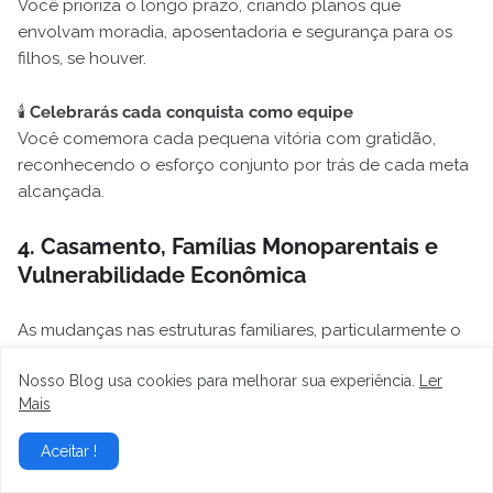
Você prioriza o longo prazo, criando planos que
envolvam moradia, aposentadoria e segurança para os
filhos, se houver.
🕯️
Celebrarás cada conquista como equipe
Você comemora cada pequena vitória com gratidão,
reconhecendo o esforço conjunto por trás de cada meta
alcançada.
4. Casamento, Famílias Monoparentais e
Vulnerabilidade Econômica
As mudanças nas estruturas familiares, particularmente o
aumento das
famílias monoparentais
, têm um impacto
Nosso Blog usa cookies para melhorar sua experiência.
Ler
direto e frequentemente negativo na distribuição de
Mais
renda e na incidência da pobreza.
Aceitar !
4.1. Crescimento de Famílias Monoparentais