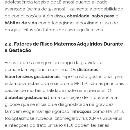
adolescência (abaixo de 18 anos) quanto a idade
avançada (acima de 35 anos) – aumenta a probabilidade
de complicações. Além disso,
obesidade
,
baixo peso
e
hábitos de vida
como tabagismo, alcoolismo e uso de
drogas ilícitas são fatores de risco significativos.
2.2. Fatores de Risco Maternos Adquiridos Durante
a Gestação
Esses fatores emergem ao longo da gravidez e
demandam vigilância contínua. Os
distúrbios
hipertensivos gestacionais
(hipertensão gestacional, pré-
eclâmpsia, eclampsia e síndrome HELLP) são as principais
causas de morbimortalidade materna e perinatal. O
diabetes gestacional
, uma condição de intolerância à
glicose que se inicia ou é diagnosticada na gravidez,
também exige manejo rigoroso.
Infecções
como HIV, sífilis,
toxoplasmose, rubéola, citomegalovírus (CMV), Zika vírus
e infecções do trato urinário (ITU) podem ter sérias