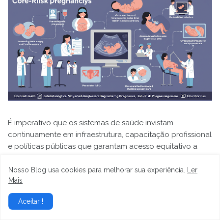
É imperativo que os sistemas de saúde invistam
continuamente em infraestrutura, capacitação profissional
e políticas públicas que garantam acesso equitativo a
cuidados de alta qualidade. A pesquisa colaborativa e a
aplicação de novas tecnologias, como a inteligência
Nosso Blog usa cookies para melhorar sua experiência.
Ler
Mais
artificial, têm o potencial de transformar ainda mais a
maneira como identificamos, monitoramos e tratamos
Aceitar !
gestantes de alto risco. Ao priorizar uma abordagem
holística e centrada na família, podemos não apenas