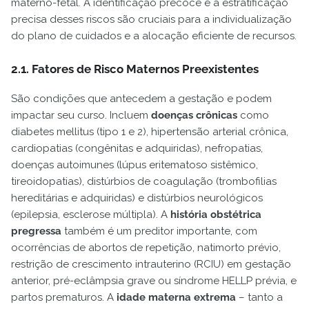
materno-fetal. A identificação precoce e a estratificação
precisa desses riscos são cruciais para a individualização
do plano de cuidados e a alocação eficiente de recursos.
2.1. Fatores de Risco Maternos Preexistentes
São condições que antecedem a gestação e podem
impactar seu curso. Incluem
doenças crônicas
como
diabetes mellitus (tipo 1 e 2), hipertensão arterial crônica,
cardiopatias (congênitas e adquiridas), nefropatias,
doenças autoimunes (lúpus eritematoso sistêmico,
tireoidopatias), distúrbios de coagulação (trombofilias
hereditárias e adquiridas) e distúrbios neurológicos
(epilepsia, esclerose múltipla). A
história obstétrica
pregressa
também é um preditor importante, com
ocorrências de abortos de repetição, natimorto prévio,
restrição de crescimento intrauterino (RCIU) em gestação
anterior, pré-eclâmpsia grave ou síndrome HELLP prévia, e
partos prematuros. A
idade materna extrema
– tanto a