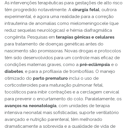
As intervenções terapêuticas para gestações de alto risco
têm progredido notavelmente. A
cirurgia fetal
, outrora
experimental, é agora uma realidade para a correção
intrauterina de anomalias como mielomeningocele (que
reduz sequelas neurológicas) e hérnia diafragmática
congênita. Pesquisas em
terapias gênicas e celulares
para tratamento de doenças genéticas antes do
nascimento são promissoras. Novas drogas e protocolos
têm sido desenvolvidos para um controle mais eficaz de
condições maternas graves, como a
pré-eclâmpsia
e o
diabetes
, e para a profilaxia de trombofilias. O manejo
otimizado do
parto prematuro
inclui o uso de
corticosteroides para maturação pulmonar fetal,
tocolíticos para inibir contrações e a cerclagem cervical
para prevenir o encurtamento do colo. Paralelamente, os
avanços na neonatologia
, com unidades de terapia
intensiva neonatal mais sofisticadas, suporte ventilatório
avançado e nutrição parenteral, têm melhorado
dramaticamente a sobrevida e a qualidade de vida de