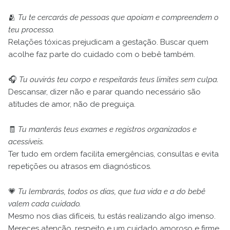
🫂
Tu te cercarás de pessoas que apoiam e compreendem o
teu processo.
Relações tóxicas prejudicam a gestação. Buscar quem
acolhe faz parte do cuidado com o bebê também.
🎧
Tu ouvirás teu corpo e respeitarás teus limites sem culpa.
Descansar, dizer não e parar quando necessário são
atitudes de amor, não de preguiça.
🧾
Tu manterás teus exames e registros organizados e
acessíveis.
Ter tudo em ordem facilita emergências, consultas e evita
repetições ou atrasos em diagnósticos.
💗
Tu lembrarás, todos os dias, que tua vida e a do bebê
valem cada cuidado.
Mesmo nos dias difíceis, tu estás realizando algo imenso.
Mereces atenção, respeito e um cuidado amoroso e firme.