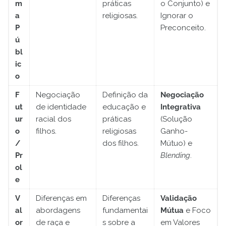
m
práticas
o Conjunto) e
a
religiosas.
Ignorar o
P
Preconceito.
ú
bl
ic
o
F
Negociação
Definição da
Negociação
ut
de identidade
educação e
Integrativa
ur
racial dos
práticas
(Solução
o
filhos.
religiosas
Ganho-
/
dos filhos.
Mútuo) e
Pr
Blending
.
ol
e
V
Diferenças em
Diferenças
Validação
al
abordagens
fundamentai
Mútua
e Foco
or
de raça e
s sobre a
em Valores