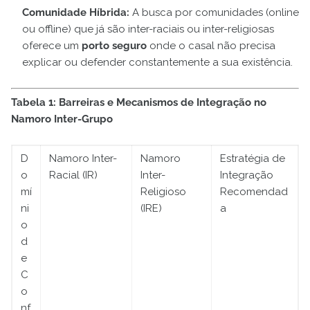
Comunidade Híbrida:
A busca por comunidades (online
ou offline) que já são inter-raciais ou inter-religiosas
oferece um
porto seguro
onde o casal não precisa
explicar ou defender constantemente a sua existência.
Tabela 1: Barreiras e Mecanismos de Integração no
Namoro Inter-Grupo
D
Namoro Inter-
Namoro
Estratégia de
o
Racial (IR)
Inter-
Integração
mí
Religioso
Recomendad
ni
(IRE)
a
o
d
e
C
o
nf