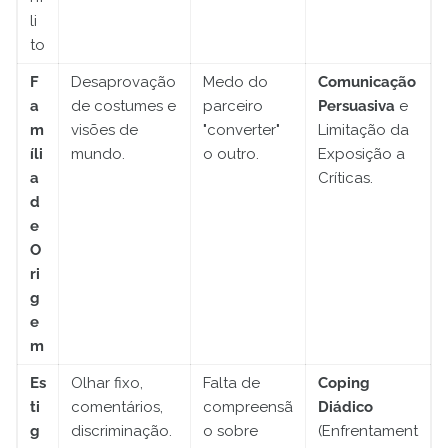
li
to
F
Desaprovação
Medo do
Comunicação
a
de costumes e
parceiro
Persuasiva
e
m
visões de
"converter"
Limitação da
íli
mundo.
o outro.
Exposição a
a
Críticas.
d
e
O
ri
g
e
m
Es
Olhar fixo,
Falta de
Coping
ti
comentários,
compreensã
Diádico
g
discriminação.
o sobre
(Enfrentament