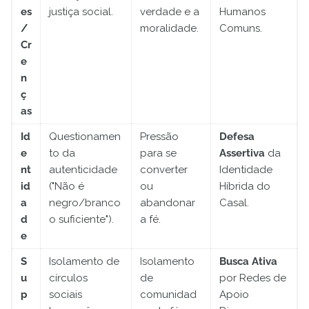
es
justiça social.
verdade e a
Humanos
/
moralidade.
Comuns.
Cr
e
n
ç
as
Id
Questionamen
Pressão
Defesa
e
to da
para se
Assertiva
da
nt
autenticidade
converter
Identidade
id
("Não é
ou
Híbrida do
a
negro/branco
abandonar
Casal.
d
o suficiente").
a fé.
e
S
Isolamento de
Isolamento
Busca Ativa
u
círculos
de
por Redes de
p
sociais
comunidad
Apoio