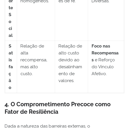
or
homogêneos.
es de fé.
Diversas.
te
S
o
ci
al
S
Relação de
Relação de
Foco nas
at
alta
alto custo
Recompensa
is
recompensa,
devido ao
s
e Reforço
fa
mas alto
desalinham
do Vínculo
ç
custo.
ento de
Afetivo.
ã
valores.
o
4. O Comprometimento Precoce como
Fator de Resiliência
Dada a natureza das barreiras externas, o