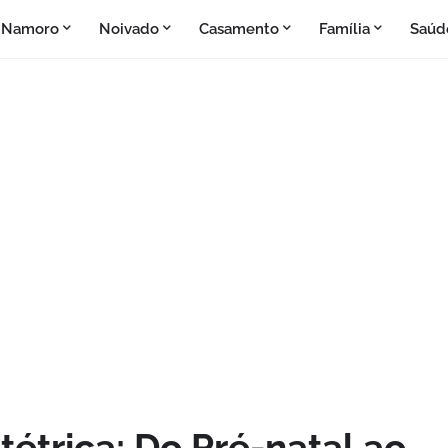
Namoro
Noivado
Casamento
Família
Saúd
trica: Do Pré-natal ao