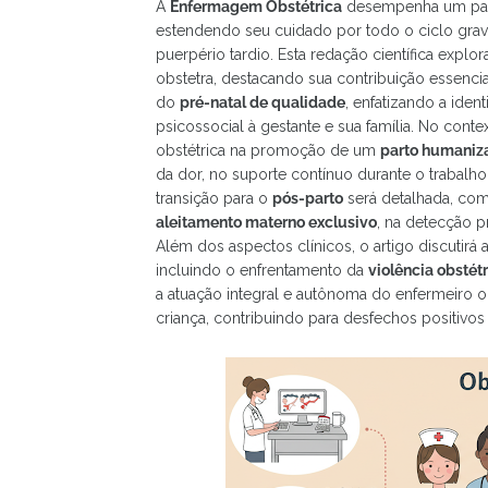
A
Enfermagem Obstétrica
desempenha um pape
estendendo seu cuidado por todo o ciclo grav
puerpério tardio. Esta redação científica expl
obstetra, destacando sua contribuição essenci
do
pré-natal de qualidade
, enfatizando a iden
psicossocial à gestante e sua família. No cont
obstétrica na promoção de um
parto humaniz
da dor, no suporte contínuo durante o trabalho
transição para o
pós-parto
será detalhada, com
aleitamento materno exclusivo
, na detecção 
Além dos aspectos clínicos, o artigo discutirá 
incluindo o enfrentamento da
violência obstét
a atuação integral e autônoma do enfermeiro 
criança, contribuindo para desfechos positiv