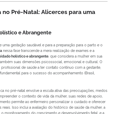
 no Pré-Natal: Alicerces para uma
olístico e Abrangente
de uma gestação saudável e para a preparação para o parto e o
ca
nessa fase transcende a mera realização de exames e a
idado holístico e abrangente
, que considera a mulher em sua
 também suas dimensões psicossocial, emocional e cultural. O
o profissional de saúde a ter contato contínuo com a gestante,
 fundamental para o sucesso do acompanhamento (Brasil,
ca no pré-natal envolve a escuta ativa das preocupações, medos
ompreender o contexto de vida da mulher, suas redes de apoio,
imento permite ao enfermeiro personalizar o cuidado e oferecer
ais. Isso inclui a avaliação do histórico de saúde da mulher, a
es, o monitoramento do crescimento e desenvolvimento fetal, e a