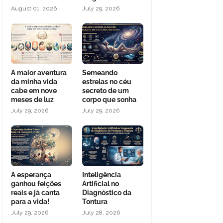
August 01, 2026
July 29, 2026
A maior aventura
Semeando
da minha vida
estrelas no céu
cabe em nove
secreto de um
meses de luz
corpo que sonha
July 29, 2026
July 29, 2026
A esperança
Inteligência
ganhou feições
Artificial no
reais e já canta
Diagnóstico da
para a vida!
Tontura
July 29, 2026
July 28, 2026