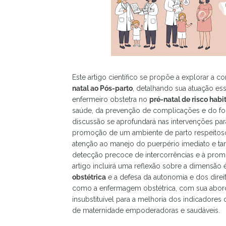
Este artigo científico se propõe a explorar a 
natal ao Pós-parto
, detalhando sua atuação es
enfermeiro obstetra no
pré-natal de risco habit
saúde, da prevenção de complicações e do fo
discussão se aprofundará nas intervenções para
promoção de um ambiente de parto respeitoso 
atenção ao manejo do puerpério imediato e tar
detecção precoce de intercorrências e à prom
artigo incluirá uma reflexão sobre a dimensão é
obstétrica
e a defesa da autonomia e dos direi
como a enfermagem obstétrica, com sua abord
insubstituível para a melhoria dos indicadores
de maternidade empoderadoras e saudáveis.