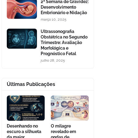
2ª Semana de Gravidez:
Desenvolvimento
Embrionário e Nidação
março 10, 2025
Ultrassonografia
Obstétrica no Segundo
Trimestre: Avaliação
Morfológica e
Prognóstico Fetal
julho 28, 2025
Últimas Publicações
Desenhando no
O milagre
escuro a silhueta
revelado em
da maior
ondas de