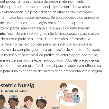
l pivotante na promoção da saúde materno-infantil,
ídico-puerperal, desde o planejamento reprodutivo até o
ora a abrangência e a profundidade da atuação do enfermeiro
al em cada fase desse percurso. Serão abordados os princípios
tificação de riscos, a educação em saúde e o suporte
exto do
parto
, será examinada a relevância da enfermagem
ado
, focando em intervenções não farmacológicas para o alívio
 de parto e parto, e na tomada de decisões informadas. A
 ênfase no manejo do puerpério, no incentivo e suporte ao
precoce de complicações e na promoção do vínculo mãe-bebê.
a dimensão ética e social da prática da enfermagem obstétrica,
rica
e a defesa dos direitos reprodutivos. O objetivo é evidenciar
obstetra como um pilar fundamental para a saúde da mulher e da
os e para uma experiência de maternidade empoderadora e segura.