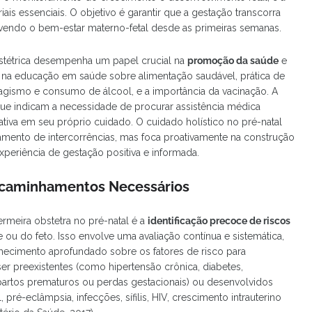
iais essenciais. O objetivo é garantir que a gestação transcorra
vendo o bem-estar materno-fetal desde as primeiras semanas.
stétrica desempenha um papel crucial na
promoção da saúde
e
 na educação em saúde sobre alimentação saudável, prática de
agismo e consumo de álcool, e a importância da vacinação. A
 que indicam a necessidade de procurar assistência médica
 ativa em seu próprio cuidado. O cuidado holístico no pré-natal
tamento de intercorrências, mas foca proativamente na construção
periência de gestação positiva e informada.
 Encaminhamentos Necessários
rmeira obstetra no pré-natal é a
identificação precoce de riscos
u do feto. Isso envolve uma avaliação contínua e sistemática,
nhecimento aprofundado sobre os fatores de risco para
er preexistentes (como hipertensão crônica, diabetes,
partos prematuros ou perdas gestacionais) ou desenvolvidos
pré-eclâmpsia, infecções, sífilis, HIV, crescimento intrauterino