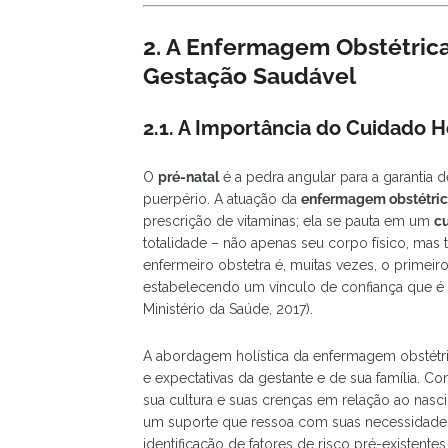
2. A Enfermagem Obstétrica
Gestação Saudável
2.1. A Importância do Cuidado H
O
pré-natal
é a pedra angular para a garantia 
puerpério. A atuação da
enfermagem obstétri
prescrição de vitaminas; ela se pauta em um
cu
totalidade – não apenas seu corpo físico, mas
enfermeiro obstetra é, muitas vezes, o primeir
estabelecendo um vínculo de confiança que é
Ministério da Saúde, 2017).
A abordagem holística da enfermagem obstétri
e expectativas da gestante e de sua família. C
sua cultura e suas crenças em relação ao nasc
um suporte que ressoa com suas necessidades re
identificação de fatores de risco pré-existent