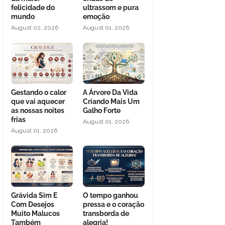
felicidade do
ultrassom e pura
mundo
emoção
August 02, 2026
August 01, 2026
Gestando o calor
A Árvore Da Vida
que vai aquecer
Criando Mais Um
as nossas noites
Galho Forte
frias
August 01, 2026
August 01, 2026
Grávida Sim E
O tempo ganhou
Com Desejos
pressa e o coração
Muito Malucos
transborda de
Também
alegria!