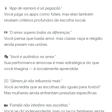
📱
“App de namoro é só pegação.”
Você julga os apps como fúteis, mas eles também
revelam critérios profundos de escolha social.
👫
“O amor supera todas as diferenças.”
Você pensa que basta amor, mas classe, raça e religião
ainda pesam nas uniões.
🎭
“Você é autêntico no amor.”
Sua performance amorosa é mais estratégica do que
você imagina — e socialmente aprendida.
👩‍⚖️
“Gênero já não influencia mais.”
Você acredita que as escolhas são iguais para todos?
Mas mulheres ainda enfrentam pressões específicas.
🏡
“Família não interfere nas escolhas.”
Você se diz independente, mas os laços familiares ainda