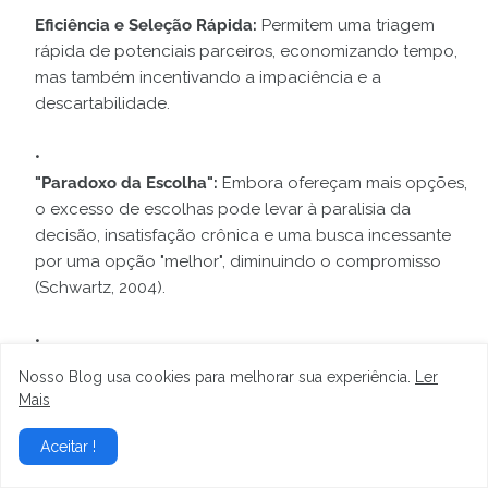
Eficiência e Seleção Rápida:
Permitem uma triagem
rápida de potenciais parceiros, economizando tempo,
mas também incentivando a impaciência e a
descartabilidade.
"Paradoxo da Escolha":
Embora ofereçam mais opções,
o excesso de escolhas pode levar à paralisia da
decisão, insatisfação crônica e uma busca incessante
por uma opção "melhor", diminuindo o compromisso
(Schwartz, 2004).
Comunicação Mediada:
As interações iniciais ocorrem
Nosso Blog usa cookies para melhorar sua experiência.
Ler
via texto, o que pode facilitar a conexão para alguns,
Mais
mas também distorcer a percepção da pessoa e
dificultar a construção de intimidade real antes do
Aceitar !
encontro físico.