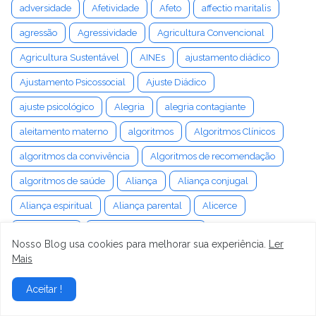
adversidade
Afetividade
Afeto
affectio maritalis
agressão
Agressividade
Agricultura Convencional
Agricultura Sustentável
AINEs
ajustamento diádico
Ajustamento Psicossocial
Ajuste Diádico
ajuste psicológico
Alegria
alegria contagiante
aleitamento materno
algoritmos
Algoritmos Clínicos
algoritmos da convivência
Algoritmos de recomendação
algoritmos de saúde
Aliança
Aliança conjugal
Aliança espiritual
Aliança parental
Alicerce
Alimentação
alimentação na gravidez
Nosso Blog usa cookies para melhorar sua experiência.
Ler
Alimentação Saudável
Alimentos Orgânicos
Mais
Alinhamento Corporal
Alinhamento de valores
Aceitar !
Alinhamento expectativas
Alívio da Dor