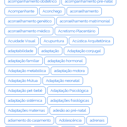
acompanhamento obstétrico
acompanhamento pré-natal
Acompanhante
Aconchego
aconselhamento
aconselhamento genético
aconselhamento matrimonial
aconselhamento médico
Acretismo Placentário
Acuidade Visual
Acupuntura
Acústica Arquitetônica
adaptabilidade
adaptação
Adaptação conjugal
adaptação familiar
adaptação hormonal
Adaptação metabólica
adaptação motora
Adaptação Mútua
Adaptação neonatal
Adaptação pet-bebê
Adaptação Psicológica
adaptação sistêmica
adaptações fisiológicas
Adaptações maternas
adesão ao pré-natal
adiamento do casamento
Adolescência
adrenais