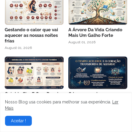
Gestando o calor que vai
A Árvore Da Vida Criando
aquecer as nossas noites
Mais Um Galho Forte
frias
August 01, 2026
August 01, 2026
Grávida Sim E Com Desejos
O tempo ganhou pressa e o
Muito Malucos Também
coração transborda de
Nosso Blog usa cookies para melhorar sua experiência.
Ler
alegria!
August 01, 2026
Mais
July 29, 2026
Aceitar !