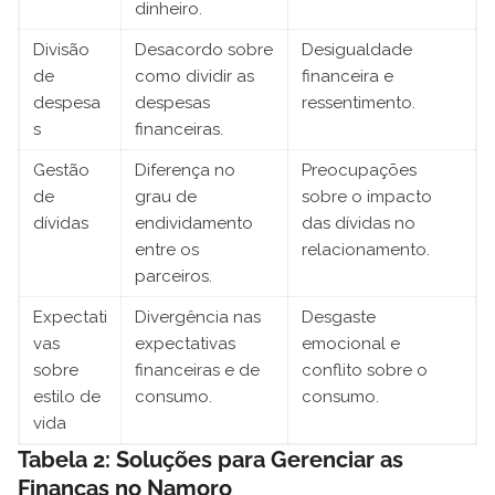
dinheiro.
Divisão
Desacordo sobre
Desigualdade
de
como dividir as
financeira e
despesa
despesas
ressentimento.
s
financeiras.
Gestão
Diferença no
Preocupações
de
grau de
sobre o impacto
dívidas
endividamento
das dívidas no
entre os
relacionamento.
parceiros.
Expectati
Divergência nas
Desgaste
vas
expectativas
emocional e
sobre
financeiras e de
conflito sobre o
estilo de
consumo.
consumo.
vida
Tabela 2: Soluções para Gerenciar as
Finanças no Namoro