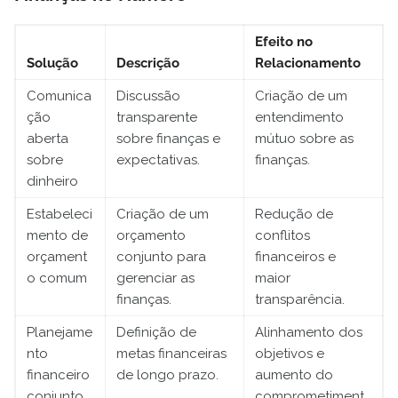
Efeito no
Solução
Descrição
Relacionamento
Comunica
Discussão
Criação de um
ção
transparente
entendimento
aberta
sobre finanças e
mútuo sobre as
sobre
expectativas.
finanças.
dinheiro
Estabeleci
Criação de um
Redução de
mento de
orçamento
conflitos
orçament
conjunto para
financeiros e
o comum
gerenciar as
maior
finanças.
transparência.
Planejame
Definição de
Alinhamento dos
nto
metas financeiras
objetivos e
financeiro
de longo prazo.
aumento do
conjunto
comprometiment