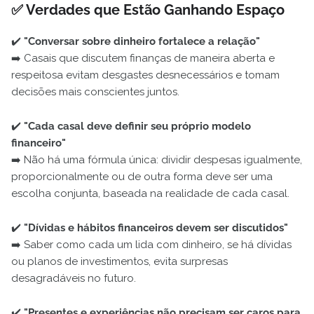
✅
Verdades que Estão Ganhando Espaço
✔️
"Conversar sobre dinheiro fortalece a relação"
➡️ Casais que discutem finanças de maneira aberta e
respeitosa evitam desgastes desnecessários e tomam
decisões mais conscientes juntos.
✔️
"Cada casal deve definir seu próprio modelo
financeiro"
➡️ Não há uma fórmula única: dividir despesas igualmente,
proporcionalmente ou de outra forma deve ser uma
escolha conjunta, baseada na realidade de cada casal.
✔️
"Dívidas e hábitos financeiros devem ser discutidos"
➡️ Saber como cada um lida com dinheiro, se há dívidas
ou planos de investimentos, evita surpresas
desagradáveis no futuro.
✔️
"Presentes e experiências não precisam ser caros para