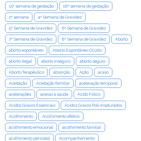
15ª semana de gestação
16ª semana de gestação
2ª semana
4ª Semana de Gravidez
5ª Semana de Gravidez
6ª Semana de Gravidez
7ª Semana de Gravidez
8ª Semana de Gravidez
Aborto
aborto espontâneo
Aborto Espontâneo Oculto
aborto ilegal
aborto inseguro
aborto seguro
Aborto Terapêutico
absorção
Ação
acaso
Aceitação
Aceitação familiar
aceleração temporal
acelerações
acesso à saúde
Ácido Fólico
Ácidos Graxos Essenciais
Ácidos Graxos Poli-insaturados
Acolhimento
Acolhimento afetivo
acolhimento emocional
acolhimento familiar
acolhimento perinatal
Acompanhamento