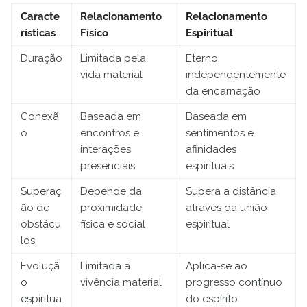
Caracte
Relacionamento
Relacionamento
rísticas
Físico
Espiritual
Duração
Limitada pela
Eterno,
vida material
independentemente
da encarnação
Conexã
Baseada em
Baseada em
o
encontros e
sentimentos e
interações
afinidades
presenciais
espirituais
Superaç
Depende da
Supera a distância
ão de
proximidade
através da união
obstácu
física e social
espiritual
los
Evoluçã
Limitada à
Aplica-se ao
o
vivência material
progresso contínuo
espiritua
do espírito