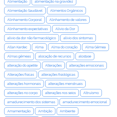
Alimentação
alimentação na gravidez
Alimentação Saudável
Alimentos Orgânicos
Alinhamento Corporal
Alinhamento de valores
Alinhamento expectativas
Alívio da Dor
alívio da dor não farmacológico
alívio dos sintomas
Allan Kardec
Alma
Alma do coração
Alma Gêmea
Almas gêmeas
alocação de recursos
alostase
alteração do apetite
Alterações
alterações emocionais
Alterações físicas
alterações fisiológicas
alterações hormonais
alterações menstruais
alterações no corpo
alterações nos seios
Altruísmo
amadurecimento dos sistemas
amadurecimento emocional
Amamentação
Ambição
Ambiente