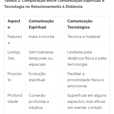
Tabela 2: Comparação entre Comunicação Espiritual e
Tecnologia no Relacionamento à Distância
Aspect
Comunicação
Comunicação
o
Espiritual
Tecnológica
Naturez
Inata e imortal
Técnica e material
a
Limitaç
Sem barreiras
Limitada pela
ões
temporais ou
distância física e pela
espaciais
tecnologia
Propósi
Evolução
Facilitar a
to
espiritual
proximidade física e
emocional
Profund
Conexão
Superficial em alguns
idade
profunda e
aspectos, mas eficaz
intuitiva
em manter contato