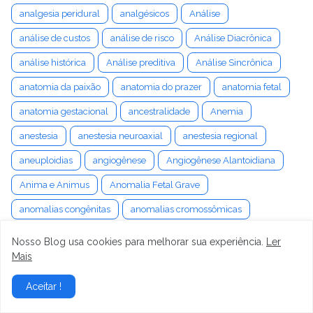
analgesia peridural
analgésicos
Análise
análise de custos
análise de risco
Análise Diacrônica
análise histórica
Análise preditiva
Análise Sincrônica
anatomia da paixão
anatomia do prazer
anatomia fetal
anatomia gestacional
ancestralidade
Anemia
anestesia
anestesia neuroaxial
anestesia regional
aneuploidias
angiogênese
Angiogênese Alantoidiana
Anima e Animus
Anomalia Fetal Grave
anomalias congênitas
anomalias cromossômicas
Ansiedade
Ansiedade de Apego
Nosso Blog usa cookies para melhorar sua experiência.
Ler
Mais
ansiedade de separação pet
ansiedade e vertigem
Ansiedade gestacional
Ansiedade Materna
Aceitar !
Ansiedade na concepção
Ansiedade na Gravidez