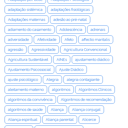
adaptação sistêmica
adaptações fisiológicas
Adaptações maternas
adesão ao pré-natal
adiamento do casamento
Adolescência
adrenais
adversidade
Afetividade
Afeto
affectio maritalis
agressão
Agressividade
Agricultura Convencional
Agricultura Sustentável
AINEs
ajustamento diádico
Ajustamento Psicossocial
Ajuste Diádico
ajuste psicológico
Alegria
alegria contagiante
aleitamento materno
algoritmos
Algoritmos Clínicos
algoritmos da convivência
Algoritmos de recomendação
algoritmos de saúde
Aliança
Aliança conjugal
Aliança espiritual
Aliança parental
Alicerce