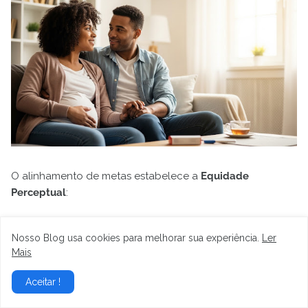
O alinhamento de metas estabelece a
Equidade
Perceptual
:
Nosso Blog usa cookies para melhorar sua experiência.
Ler
Equidade da Carga Mental:
O Diálogo de Valores força
Mais
o casal a reconhecer e alocar a
carga mental
(o
trabalho de pensar
sobre o bebê) de forma justa, o que
Aceitar !
é mais importante para a satisfação do que a equidade