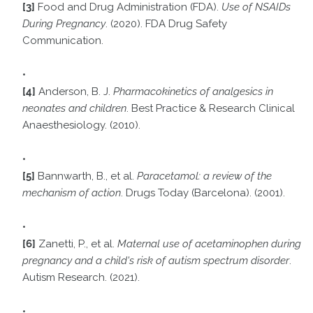
[3]
Food and Drug Administration (FDA).
Use of NSAIDs
During Pregnancy
. (2020). FDA Drug Safety
Communication.
[4]
Anderson, B. J.
Pharmacokinetics of analgesics in
neonates and children
. Best Practice & Research Clinical
Anaesthesiology. (2010).
[5]
Bannwarth, B., et al.
Paracetamol: a review of the
mechanism of action
. Drugs Today (Barcelona). (2001).
[6]
Zanetti, P., et al.
Maternal use of acetaminophen during
pregnancy and a child's risk of autism spectrum disorder
.
Autism Research. (2021).