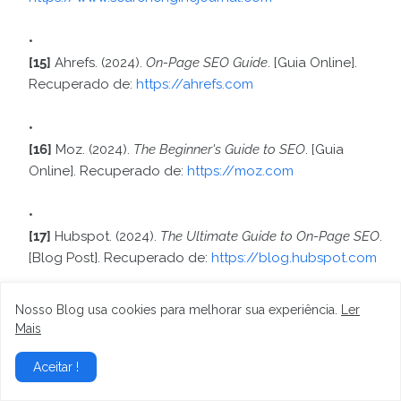
[15]
Ahrefs. (2024).
On-Page SEO Guide
. [Guia Online].
Recuperado de:
https://ahrefs.com
[16]
Moz. (2024).
The Beginner's Guide to SEO
. [Guia
Online]. Recuperado de:
https://moz.com
[17]
Hubspot. (2024).
The Ultimate Guide to On-Page SEO
.
[Blog Post]. Recuperado de:
https://blog.hubspot.com
Nosso Blog usa cookies para melhorar sua experiência.
Ler
[18]
Pan, B., & Fesenmaier, D. R. (2006).
The role of the
Mais
Internet in the travel planning process
. Tourism
Management, 27(6), 1165-1175.
Aceitar !