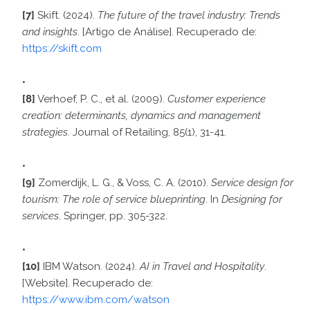
[7]
Skift. (2024).
The future of the travel industry: Trends
and insights
. [Artigo de Análise]. Recuperado de:
https://skift.com
[8]
Verhoef, P. C., et al. (2009).
Customer experience
creation: determinants, dynamics and management
strategies
. Journal of Retailing, 85(1), 31-41.
[9]
Zomerdijk, L. G., & Voss, C. A. (2010).
Service design for
tourism: The role of service blueprinting
. In
Designing for
services
. Springer, pp. 305-322.
[10]
IBM Watson. (2024).
AI in Travel and Hospitality
.
[Website]. Recuperado de:
https://www.ibm.com/watson