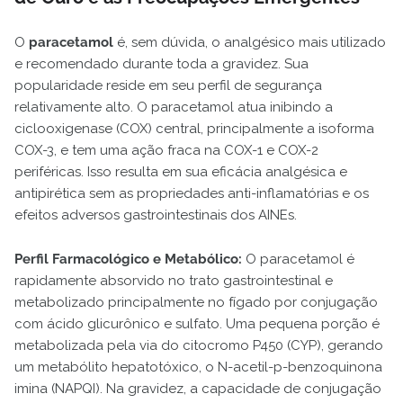
O
paracetamol
é, sem dúvida, o analgésico mais utilizado
e recomendado durante toda a gravidez. Sua
popularidade reside em seu perfil de segurança
relativamente alto. O paracetamol atua inibindo a
ciclooxigenase (COX) central, principalmente a isoforma
COX-3, e tem uma ação fraca na COX-1 e COX-2
periféricas. Isso resulta em sua eficácia analgésica e
antipirética sem as propriedades anti-inflamatórias e os
efeitos adversos gastrointestinais dos AINEs.
Perfil Farmacológico e Metabólico:
O paracetamol é
rapidamente absorvido no trato gastrointestinal e
metabolizado principalmente no fígado por conjugação
com ácido glicurônico e sulfato. Uma pequena porção é
metabolizada pela via do citocromo P450 (CYP), gerando
um metabólito hepatotóxico, o N-acetil-p-benzoquinona
imina (NAPQI). Na gravidez, a capacidade de conjugação