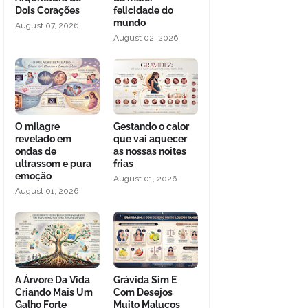
Dois Corações
felicidade do
mundo
August 07, 2026
August 02, 2026
O milagre
Gestando o calor
revelado em
que vai aquecer
ondas de
as nossas noites
ultrassom e pura
frias
emoção
August 01, 2026
August 01, 2026
A Árvore Da Vida
Grávida Sim E
Criando Mais Um
Com Desejos
Galho Forte
Muito Malucos