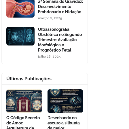
2ª Semana de Gravidez:
Desenvolvimento
Embrionário e Nidação
março 10, 2025
Ultrassonografia
Obstétrica no Segundo
Trimestre: Avaliação
Morfológica e
Prognóstico Fetal
julho 28, 2025
Últimas Publicações
O Código Secreto
Desenhando no
do Amor:
escuro a silhueta
Arquitetura de
da maior