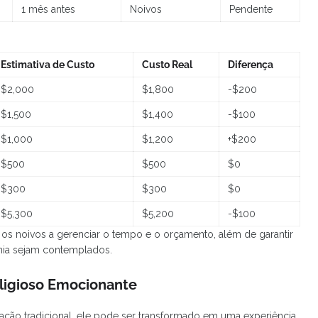
1 mês antes
Noivos
Pendente
Estimativa de Custo
Custo Real
Diferença
$2,000
$1,800
-$200
$1,500
$1,400
-$100
$1,000
$1,200
+$200
$500
$500
$0
$300
$300
$0
$5,300
$5,200
-$100
ar os noivos a gerenciar o tempo e o orçamento, além de garantir
nia sejam contemplados.
ligioso Emocionante
ação tradicional, ele pode ser transformado em uma experiência