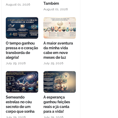
Também
August 01, 2026
August 01, 2026
O tempo ganhou
A maior aventura
pressa e o coração
da minha vida
transborda de
cabe em nove
alegria!
meses de luz
July 29, 2026
July 29, 2026
Semeando
A esperança
estrelas no céu
ganhou feições
secreto de um
reais e já canta
corpo que sonha
para a vida!
July 29, 2026
July 29, 2026