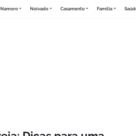
Namoro
Noivado
Casamento
Família
Saúd
eja: Dicas para uma