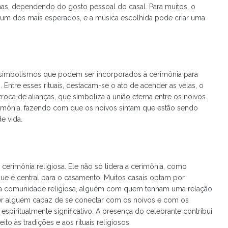
nas, dependendo do gosto pessoal do casal. Para muitos, o
 um dos mais esperados, e a música escolhida pode criar uma
s e simbolismos que podem ser incorporados à cerimônia para
 Entre esses rituais, destacam-se o ato de acender as velas, o
roca de alianças, que simboliza a união eterna entre os noivos.
rimônia, fazendo com que os noivos sintam que estão sendo
e vida.
erimônia religiosa. Ele não só lidera a cerimônia, como
e é central para o casamento. Muitos casais optam por
ua comunidade religiosa, alguém com quem tenham uma relação
ser alguém capaz de se conectar com os noivos e com os
piritualmente significativo. A presença do celebrante contribui
o às tradições e aos rituais religiosos.