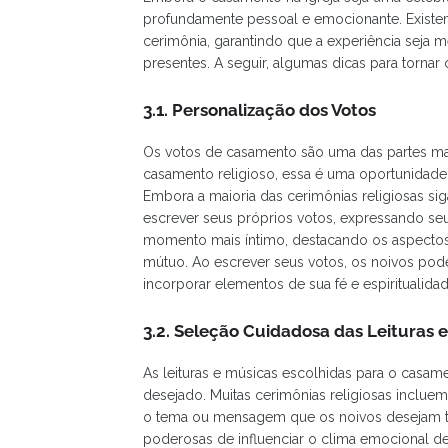
profundamente pessoal e emocionante. Existem 
cerimônia, garantindo que a experiência seja 
presentes. A seguir, algumas dicas para tornar
3.1. Personalização dos Votos
Os votos de casamento são uma das partes ma
casamento religioso, essa é uma oportunidade
Embora a maioria das cerimônias religiosas si
escrever seus próprios votos, expressando seu
momento mais íntimo, destacando os aspectos 
mútuo. Ao escrever seus votos, os noivos pod
incorporar elementos de sua fé e espiritualidad
3.2. Seleção Cuidadosa das Leituras 
As leituras e músicas escolhidas para o casa
desejado. Muitas cerimônias religiosas inclue
o tema ou mensagem que os noivos desejam tra
poderosas de influenciar o clima emocional d